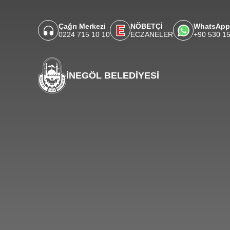
Çağrı Merkezi
NÖBETÇİ
WhatsApp
0224 715 10 10
ECZANELER
+90 530 1
İNEGÖL BELEDİYESİ