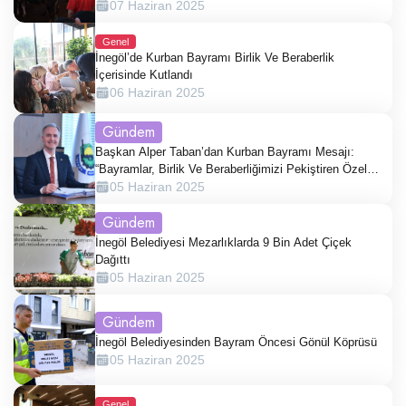
07 Haziran 2025
Genel
İnegöl’de Kurban Bayramı Birlik Ve Beraberlik
İçerisinde Kutlandı
06 Haziran 2025
Gündem
Başkan Alper Taban’dan Kurban Bayramı Mesajı:
“Bayramlar, Birlik Ve Beraberliğimizi Pekiştiren Özel
Günlerdir.”
05 Haziran 2025
Gündem
İnegöl Belediyesi Mezarlıklarda 9 Bin Adet Çiçek
Dağıttı
05 Haziran 2025
Gündem
İnegöl Belediyesinden Bayram Öncesi Gönül Köprüsü
05 Haziran 2025
Genel