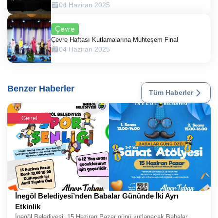
04 Haziran 2025
Çevre
Çevre Haftası Kutlamalarına Muhteşem Final
04 Haziran 2025
Benzer Haberler
Tüm Haberler
Genel
İnegöl Belediyesi’nden Babalar Gününde İki Ayrı
Etkinlik
İnegöl Belediyesi, 15 Haziran Pazar günü kutlanacak Babalar