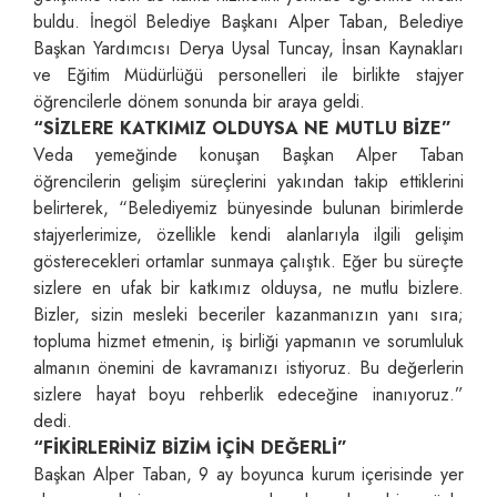
buldu. İnegöl Belediye Başkanı Alper Taban, Belediye
Başkan Yardımcısı Derya Uysal Tuncay, İnsan Kaynakları
ve Eğitim Müdürlüğü personelleri ile birlikte stajyer
öğrencilerle dönem sonunda bir araya geldi.
“SİZLERE KATKIMIZ OLDUYSA NE MUTLU BİZE”
Veda yemeğinde konuşan Başkan Alper Taban
öğrencilerin gelişim süreçlerini yakından takip ettiklerini
belirterek, “Belediyemiz bünyesinde bulunan birimlerde
stajyerlerimize, özellikle kendi alanlarıyla ilgili gelişim
gösterecekleri ortamlar sunmaya çalıştık. Eğer bu süreçte
sizlere en ufak bir katkımız olduysa, ne mutlu bizlere.
Bizler, sizin mesleki beceriler kazanmanızın yanı sıra;
topluma hizmet etmenin, iş birliği yapmanın ve sorumluluk
almanın önemini de kavramanızı istiyoruz. Bu değerlerin
sizlere hayat boyu rehberlik edeceğine inanıyoruz.”
dedi.
“FİKİRLERİNİZ BİZİM İÇİN DEĞERLİ”
Başkan Alper Taban, 9 ay boyunca kurum içerisinde yer