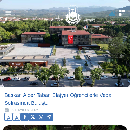
Başkan Alper Taban Stajyer Öğrencilerle Veda
Sofrasında Buluştu
13 Haziran 2025
A
A