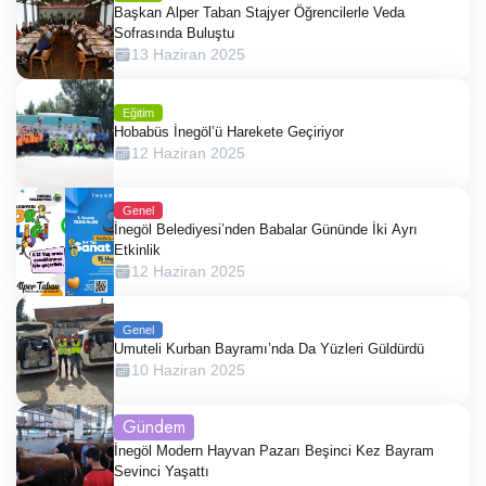
Başkan Alper Taban Stajyer Öğrencilerle Veda
Sofrasında Buluştu
13 Haziran 2025
Eğitim
Hobabüs İnegöl’ü Harekete Geçiriyor
12 Haziran 2025
Genel
İnegöl Belediyesi’nden Babalar Gününde İki Ayrı
Etkinlik
12 Haziran 2025
Genel
Umuteli Kurban Bayramı’nda Da Yüzleri Güldürdü
10 Haziran 2025
Gündem
İnegöl Modern Hayvan Pazarı Beşinci Kez Bayram
Sevinci Yaşattı