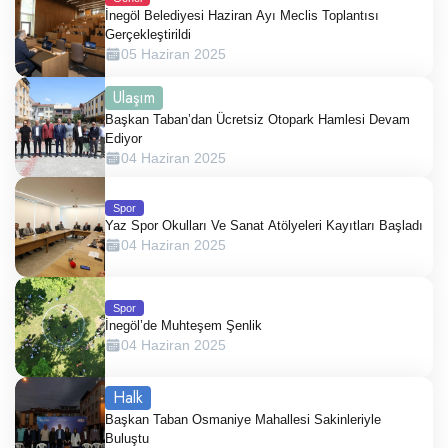
İnegöl Belediyesi Haziran Ayı Meclis Toplantısı
Gerçekleştirildi
05 Haziran 2025
Ulaşım
Başkan Taban’dan Ücretsiz Otopark Hamlesi Devam
Ediyor
04 Haziran 2025
Spor
Yaz Spor Okulları Ve Sanat Atölyeleri Kayıtları Başladı
04 Haziran 2025
Spor
İnegöl’de Muhteşem Şenlik
04 Haziran 2025
Halk
Başkan Taban Osmaniye Mahallesi Sakinleriyle
Buluştu