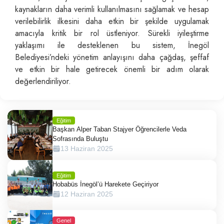
kaynakların daha verimli kullanılmasını sağlamak ve hesap
verilebilirlik ilkesini daha etkin bir şekilde uygulamak
amacıyla kritik bir rol üstleniyor. Sürekli iyileştirme
yaklaşımı ile desteklenen bu sistem, İnegöl
Belediyesi’ndeki yönetim anlayışını daha çağdaş, şeffaf
ve etkin bir hale getirecek önemli bir adım olarak
değerlendiriliyor.
Eğitim
Başkan Alper Taban Stajyer Öğrencilerle Veda
Sofrasında Buluştu
13 Haziran 2025
Eğitim
Hobabüs İnegöl’ü Harekete Geçiriyor
12 Haziran 2025
Genel