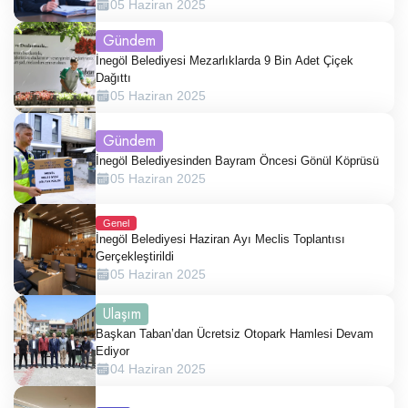
Günlerdir.”
05 Haziran 2025
Gündem
İnegöl Belediyesi Mezarlıklarda 9 Bin Adet Çiçek
Dağıttı
05 Haziran 2025
Gündem
İnegöl Belediyesinden Bayram Öncesi Gönül Köprüsü
05 Haziran 2025
Genel
İnegöl Belediyesi Haziran Ayı Meclis Toplantısı
Gerçekleştirildi
05 Haziran 2025
Ulaşım
Başkan Taban’dan Ücretsiz Otopark Hamlesi Devam
Ediyor
04 Haziran 2025