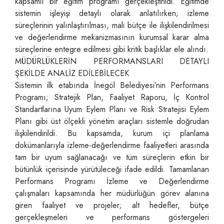
kapsamlı bir eğitim programı gerçekleştirildi. Eğitimde
sistemin işleyişi detaylı olarak anlatılırken; izleme
süreçlerinin yalınlaştırılması, mali bütçe ile ilişkilendirilmesi
ve değerlendirme mekanizmasının kurumsal karar alma
süreçlerine entegre edilmesi gibi kritik başlıklar ele alındı.
MÜDÜRLÜKLERİN PERFORMANSLARI DETAYLI
ŞEKİLDE ANALİZ EDİLEBİLECEK
Sistemin ilk etabında İnegöl Belediyesi’nin Performans
Programı; Stratejik Plan, Faaliyet Raporu, İç Kontrol
Standartlarına Uyum Eylem Planı ve Risk Stratejisi Eylem
Planı gibi üst ölçekli yönetim araçları sistemle doğrudan
ilişkilendirildi. Bu kapsamda, kurum içi planlama
dokümanlarıyla izleme-değerlendirme faaliyetleri arasında
tam bir uyum sağlanacağı ve tüm süreçlerin etkin bir
bütünlük içerisinde yürütüleceği ifade edildi. Tamamlanan
Performans Programı İzleme ve Değerlendirme
çalışmaları kapsamında her müdürlüğün görev alanına
giren faaliyet ve projeler; alt hedefler, bütçe
gerçekleşmeleri ve performans göstergeleri