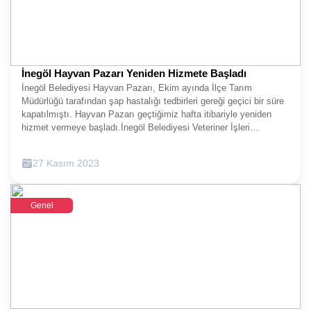
İnegöl Hayvan Pazarı Yeniden Hizmete Başladı
İnegöl Belediyesi Hayvan Pazarı, Ekim ayında İlçe Tarım
Müdürlüğü tarafından şap hastalığı tedbirleri gereği geçici bir süre
kapatılmıştı. Hayvan Pazarı geçtiğimiz hafta itibariyle yeniden
hizmet vermeye başladı.İnegöl Belediyesi Veteriner İşleri
Müdürlüğü, Hayvan Pazarının yeniden hizmet vermeye başladığını
duyurdu. Konuya ilişkin yapılan açıklamada şu ifadelere yer
27 Kasım 2023
verildi: “İnegöl Belediyesi Hayvan Pazarımız 11.10.2023 tarihi
itibariyle İlçe Tarım Müdürlüğü önerisiyle bölgede bazı hayvanlarda
şap hastalığı görülmesi nedeniyle pazarda toplanan hayvanlardan
Genel
hastalığın birbirine bulaşmaması için tedbiren kapatılmıştı. Yine
İlçe Tarım Müdürlüğü önerisiyle Hayvan Pazarının tekrar açılması
kararlaştırıldı. Hayvan Pazarımız 23 Kasım Perşembe günü
açıldı. Devam eden süreçte Perşembe günleri hayvan pazarı
kurulmaya devam edecek.”