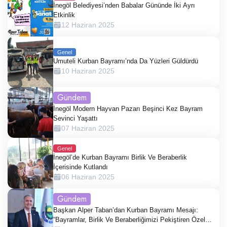
İnegöl Belediyesi’nden Babalar Gününde İki Ayrı
Etkinlik
12 Haziran 2025
Genel
Umuteli Kurban Bayramı’nda Da Yüzleri Güldürdü
10 Haziran 2025
Gündem
İnegöl Modern Hayvan Pazarı Beşinci Kez Bayram
Sevinci Yaşattı
07 Haziran 2025
Genel
İnegöl’de Kurban Bayramı Birlik Ve Beraberlik
İçerisinde Kutlandı
06 Haziran 2025
Gündem
Başkan Alper Taban’dan Kurban Bayramı Mesajı:
“Bayramlar, Birlik Ve Beraberliğimizi Pekiştiren Özel