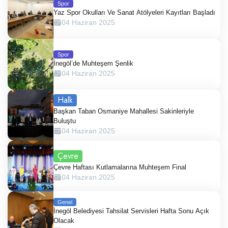
Spor
Yaz Spor Okulları Ve Sanat Atölyeleri Kayıtları Başladı
04 Haziran 2025
Spor
İnegöl’de Muhteşem Şenlik
04 Haziran 2025
Halk
Başkan Taban Osmaniye Mahallesi Sakinleriyle
Buluştu
04 Haziran 2025
Çevre
Çevre Haftası Kutlamalarına Muhteşem Final
04 Haziran 2025
Genel
İnegöl Belediyesi Tahsilat Servisleri Hafta Sonu Açık
Olacak