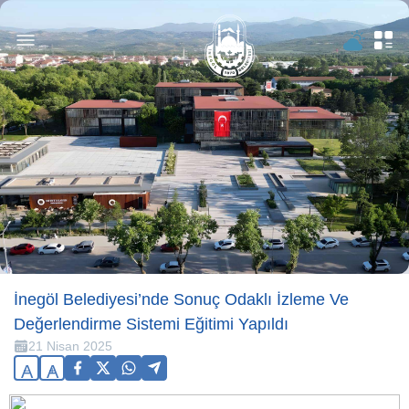
İnegöl Belediyesi’nde Sonuç Odaklı İzleme Ve
Değerlendirme Sistemi Eğitimi Yapıldı
21 Nisan 2025
A
A