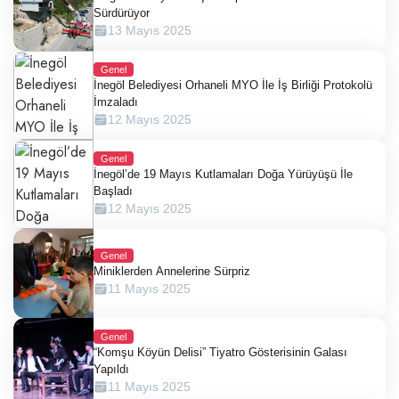
Sürdürüyor
13 Mayıs 2025
Genel
İnegöl Belediyesi Orhaneli MYO İle İş Birliği Protokolü
İmzaladı
12 Mayıs 2025
Genel
İnegöl’de 19 Mayıs Kutlamaları Doğa Yürüyüşü İle
Başladı
12 Mayıs 2025
Genel
Miniklerden Annelerine Sürpriz
11 Mayıs 2025
Genel
“Komşu Köyün Delisi” Tiyatro Gösterisinin Galası
Yapıldı
11 Mayıs 2025