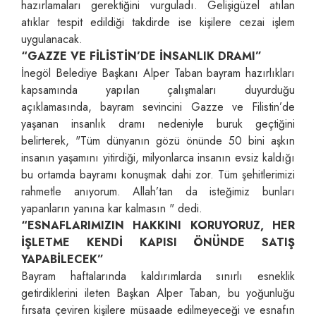
hazırlamaları gerektiğini vurguladı. Gelişigüzel atılan
atıklar tespit edildiği takdirde ise kişilere cezai işlem
uygulanacak.
“GAZZE VE FİLİSTİN’DE İNSANLIK DRAMI”
İnegöl Belediye Başkanı Alper Taban bayram hazırlıkları
kapsamında yapılan çalışmaları duyurduğu
açıklamasında, bayram sevincini Gazze ve Filistin’de
yaşanan insanlık dramı nedeniyle buruk geçtiğini
belirterek, "Tüm dünyanın gözü önünde 50 bini aşkın
insanın yaşamını yitirdiği, milyonlarca insanın evsiz kaldığı
bu ortamda bayramı konuşmak dahi zor. Tüm şehitlerimizi
rahmetle anıyorum. Allah’tan da isteğimiz bunları
yapanların yanına kar kalmasın " dedi.
“ESNAFLARIMIZIN HAKKINI KORUYORUZ, HER
İŞLETME KENDİ KAPISI ÖNÜNDE SATIŞ
YAPABİLECEK”
Bayram haftalarında kaldırımlarda sınırlı esneklik
getirdiklerini ileten Başkan Alper Taban, bu yoğunluğu
fırsata çeviren kişilere müsaade edilmeyeceği ve esnafın