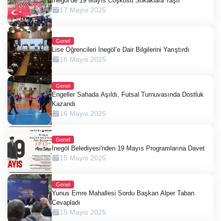
İnegöl’de 19 Mayıs Coşkusu Sokaklara Taştı
17 Mayıs 2025
Genel
Lise Öğrencileri İnegöl’e Dair Bilgilerini Yarıştırdı
16 Mayıs 2025
Genel
Engeller Sahada Aşıldı, Futsal Turnuvasında Dostluk
Kazandı
16 Mayıs 2025
Genel
İnegöl Belediyesi'nden 19 Mayıs Programlarına Davet
15 Mayıs 2025
Genel
Yunus Emre Mahallesi Sordu Başkan Alper Taban
Cevapladı
15 Mayıs 2025