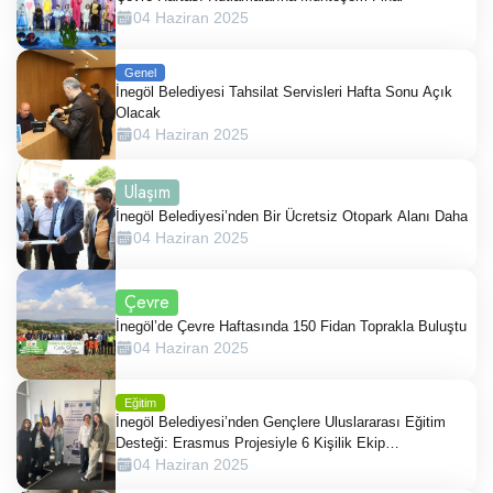
04 Haziran 2025
Genel
İnegöl Belediyesi Tahsilat Servisleri Hafta Sonu Açık
Olacak
04 Haziran 2025
Ulaşım
İnegöl Belediyesi’nden Bir Ücretsiz Otopark Alanı Daha
04 Haziran 2025
Çevre
İnegöl’de Çevre Haftasında 150 Fidan Toprakla Buluştu
04 Haziran 2025
Eğitim
İnegöl Belediyesi’nden Gençlere Uluslararası Eğitim
Desteği: Erasmus Projesiyle 6 Kişilik Ekip
Romanya’da
04 Haziran 2025