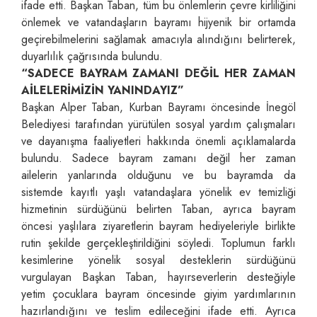
ifade etti. Başkan Taban, tüm bu önlemlerin çevre kirliliğini
önlemek ve vatandaşların bayramı hijyenik bir ortamda
geçirebilmelerini sağlamak amacıyla alındığını belirterek,
duyarlılık çağrısında bulundu.
“SADECE BAYRAM ZAMANI DEĞİL HER ZAMAN
AİLELERİMİZİN YANINDAYIZ”
Başkan Alper Taban, Kurban Bayramı öncesinde İnegöl
Belediyesi tarafından yürütülen sosyal yardım çalışmaları
ve dayanışma faaliyetleri hakkında önemli açıklamalarda
bulundu. Sadece bayram zamanı değil her zaman
ailelerin yanlarında olduğunu ve bu bayramda da
sistemde kayıtlı yaşlı vatandaşlara yönelik ev temizliği
hizmetinin sürdüğünü belirten Taban, ayrıca bayram
öncesi yaşlılara ziyaretlerin bayram hediyeleriyle birlikte
rutin şekilde gerçekleştirildiğini söyledi. Toplumun farklı
kesimlerine yönelik sosyal desteklerin sürdüğünü
vurgulayan Başkan Taban, hayırseverlerin desteğiyle
yetim çocuklara bayram öncesinde giyim yardımlarının
hazırlandığını ve teslim edileceğini ifade etti. Ayrıca