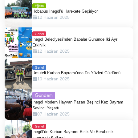
Eğitim
Hobabüs İnegöl’ü Harekete Geçiriyor
12 Haziran 2025
Genel
İnegöl Belediyesi’nden Babalar Gününde İki Ayrı
Etkinlik
12 Haziran 2025
Genel
Umuteli Kurban Bayramı’nda Da Yüzleri Güldürdü
10 Haziran 2025
Gündem
İnegöl Modern Hayvan Pazarı Beşinci Kez Bayram
Sevinci Yaşattı
07 Haziran 2025
Genel
İnegöl’de Kurban Bayramı Birlik Ve Beraberlik
İçerisinde Kutlandı