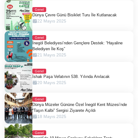
Genel
Dünya Çevre Günü Bisiklet Turu İle Kutlanacak
22 Mayıs 2025
Genel
İnegöl Belediyesi’nden Gençlere Destek: “Hayaline
Belediyen İle Koş”
21 Mayıs 2025
Genel
İshak Paşa Vefatının 538. Yılında Anılacak
20 Mayıs 2025
Genel
Dünya Müzeler Gününe Özel İnegöl Kent Müzesi’nde
“Taşın Kalbi” Sergisi Ziyarete Açıldı
18 Mayıs 2025
Genel