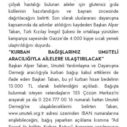
çölyak hastalığı bulunan aileler için glutensiz gıda
kolilerinin hazırlandığını ve bayram öncesinde
dağıtılacağını belirtti. Son olarak uluslararası dayanışma
kapsamında da adımlar atıldığını kaydeden Başkan Alper
Taban, Türk Kızılay İnegöl Şubesi ile ortaklaşa yürütülen
kampanya sayesinde Gazze’de 4.000 kişiye sıcak yemek
ulaştırıldığını duyurdu.
“KURBAN BAĞIŞLARINIZ UMUTELİ
ARACILIĞIYLA AİLELERE ULAŞTIRILACAK”
Başkan Alper Taban, Umuteli Yardımlaşma ve Dayanışma
Derneği aracılığıyla kurban bağışı kabul ettiklerini de
ifade eden Başkan Taban, bu yıl kurban hisse bedelinin
13.000 TL olarak belirlendiğini açıkladı. Bağışta
bulunmak isteyen vatandaşların 153 Çözüm Merkezi’ni
arayarak ya da 0 224 777 00 16 numaralı hattan Umuteli
Derneği’ne ulaşabileceklerini belirten Taban,
www.umuteli.org.tr adresi üzerinden IBAN numaralarına
erişilebileceğini, bağış yaparken açıklama kısmına "Ad
Soyad ile birlikte Kurban Bağışı" ibaresinin yazılmasının