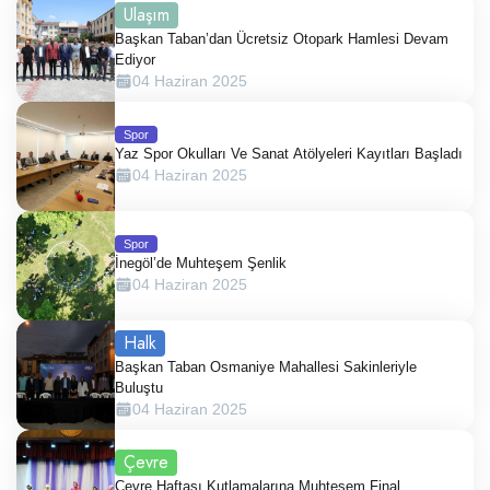
Ulaşım
Başkan Taban’dan Ücretsiz Otopark Hamlesi Devam
Ediyor
04 Haziran 2025
Spor
Yaz Spor Okulları Ve Sanat Atölyeleri Kayıtları Başladı
04 Haziran 2025
Spor
İnegöl’de Muhteşem Şenlik
04 Haziran 2025
Halk
Başkan Taban Osmaniye Mahallesi Sakinleriyle
Buluştu
04 Haziran 2025
Çevre
Çevre Haftası Kutlamalarına Muhteşem Final