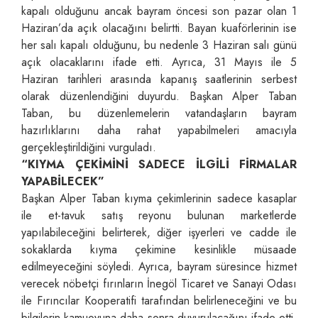
kapalı olduğunu ancak bayram öncesi son pazar olan 1
Haziran’da açık olacağını belirtti. Bayan kuaförlerinin ise
her salı kapalı olduğunu, bu nedenle 3 Haziran salı günü
açık olacaklarını ifade etti. Ayrıca, 31 Mayıs ile 5
Haziran tarihleri arasında kapanış saatlerinin serbest
olarak düzenlendiğini duyurdu. Başkan Alper Taban
Taban, bu düzenlemelerin vatandaşların bayram
hazırlıklarını daha rahat yapabilmeleri amacıyla
gerçekleştirildiğini vurguladı.
“KIYMA ÇEKİMİNİ SADECE İLGİLİ FİRMALAR
YAPABİLECEK”
Başkan Alper Taban kıyma çekimlerinin sadece kasaplar
ile et-tavuk satış reyonu bulunan marketlerde
yapılabileceğini belirterek, diğer işyerleri ve cadde ile
sokaklarda kıyma çekimine kesinlikle müsaade
edilmeyeceğini söyledi. Ayrıca, bayram süresince hizmet
verecek nöbetçi fırınların İnegöl Ticaret ve Sanayi Odası
ile Fırıncılar Kooperatifi tarafından belirleneceğini ve bu
bilgilerin kamuoyuna daha sonra duyurulacağını ifade etti.