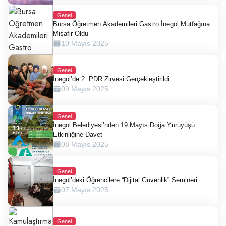
Genel
Bursa Öğretmen Akademileri Gastro İnegöl Mutfağına
Misafir Oldu
10 Mayıs 2025
Genel
İnegöl’de 2. PDR Zirvesi Gerçekleştirildi
09 Mayıs 2025
Genel
İnegöl Belediyesi’nden 19 Mayıs Doğa Yürüyüşü
Etkinliğine Davet
08 Mayıs 2025
Genel
İnegöl’deki Öğrencilere “Dijital Güvenlik” Semineri
07 Mayıs 2025
Genel