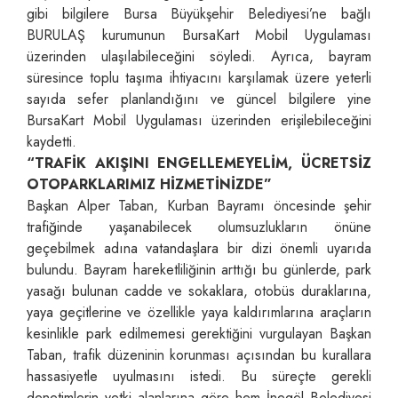
gibi bilgilere Bursa Büyükşehir Belediyesi’ne bağlı
BURULAŞ kurumunun BursaKart Mobil Uygulaması
üzerinden ulaşılabileceğini söyledi. Ayrıca, bayram
süresince toplu taşıma ihtiyacını karşılamak üzere yeterli
sayıda sefer planlandığını ve güncel bilgilere yine
BursaKart Mobil Uygulaması üzerinden erişilebileceğini
kaydetti.
“TRAFİK AKIŞINI ENGELLEMEYELİM, ÜCRETSİZ
OTOPARKLARIMIZ HİZMETİNİZDE”
Başkan Alper Taban, Kurban Bayramı öncesinde şehir
trafiğinde yaşanabilecek olumsuzlukların önüne
geçebilmek adına vatandaşlara bir dizi önemli uyarıda
bulundu. Bayram hareketliliğinin arttığı bu günlerde, park
yasağı bulunan cadde ve sokaklara, otobüs duraklarına,
yaya geçitlerine ve özellikle yaya kaldırımlarına araçların
kesinlikle park edilmemesi gerektiğini vurgulayan Başkan
Taban, trafik düzeninin korunması açısından bu kurallara
hassasiyetle uyulmasını istedi. Bu süreçte gerekli
denetimlerin yetki alanlarına göre hem İnegöl Belediyesi