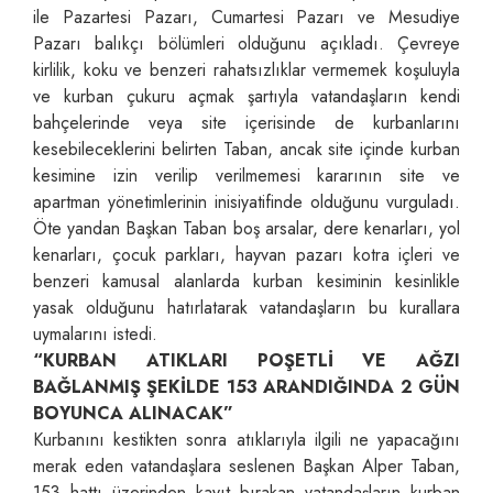
ile Pazartesi Pazarı, Cumartesi Pazarı ve Mesudiye
Pazarı balıkçı bölümleri olduğunu açıkladı. Çevreye
kirlilik, koku ve benzeri rahatsızlıklar vermemek koşuluyla
ve kurban çukuru açmak şartıyla vatandaşların kendi
bahçelerinde veya site içerisinde de kurbanlarını
kesebileceklerini belirten Taban, ancak site içinde kurban
kesimine izin verilip verilmemesi kararının site ve
apartman yönetimlerinin inisiyatifinde olduğunu vurguladı.
Öte yandan Başkan Taban boş arsalar, dere kenarları, yol
kenarları, çocuk parkları, hayvan pazarı kotra içleri ve
benzeri kamusal alanlarda kurban kesiminin kesinlikle
yasak olduğunu hatırlatarak vatandaşların bu kurallara
uymalarını istedi.
“KURBAN ATIKLARI POŞETLİ VE AĞZI
BAĞLANMIŞ ŞEKİLDE 153 ARANDIĞINDA 2 GÜN
BOYUNCA ALINACAK”
Kurbanını kestikten sonra atıklarıyla ilgili ne yapacağını
merak eden vatandaşlara seslenen Başkan Alper Taban,
153 hattı üzerinden kayıt bırakan vatandaşların kurban