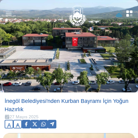
İnegöl Belediyesi'nden Kurban Bayramı İçin Yoğun
Hazırlık
27 Mayıs 2025
A
A