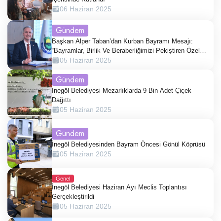
06 Haziran 2025
Gündem
Başkan Alper Taban’dan Kurban Bayramı Mesajı:
“Bayramlar, Birlik Ve Beraberliğimizi Pekiştiren Özel
Günlerdir.”
05 Haziran 2025
Gündem
İnegöl Belediyesi Mezarlıklarda 9 Bin Adet Çiçek
Dağıttı
05 Haziran 2025
Gündem
İnegöl Belediyesinden Bayram Öncesi Gönül Köprüsü
05 Haziran 2025
Genel
İnegöl Belediyesi Haziran Ayı Meclis Toplantısı
Gerçekleştirildi
05 Haziran 2025