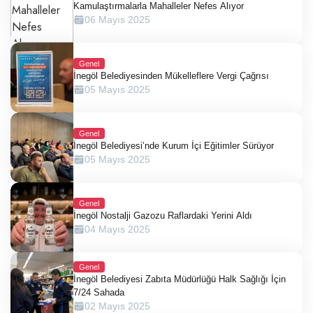
Kamulaştırmalarla Mahalleler Nefes Alıyor
06 Mayıs 2025
Genel
İnegöl Belediyesinden Mükelleflere Vergi Çağrısı
05 Mayıs 2025
Genel
İnegöl Belediyesi’nde Kurum İçi Eğitimler Sürüyor
05 Mayıs 2025
Genel
İnegöl Nostalji Gazozu Raflardaki Yerini Aldı
04 Mayıs 2025
Genel
İnegöl Belediyesi Zabıta Müdürlüğü Halk Sağlığı İçin
7/24 Sahada
02 Mayıs 2025