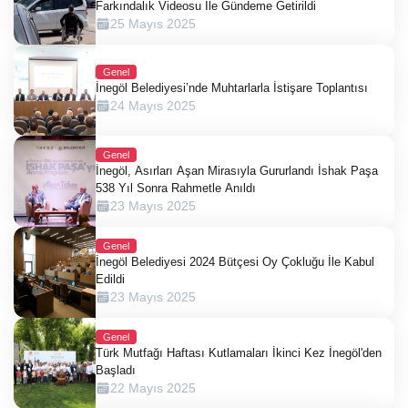
Farkındalık Videosu İle Gündeme Getirildi
25 Mayıs 2025
Genel
İnegöl Belediyesi’nde Muhtarlarla İstişare Toplantısı
24 Mayıs 2025
Genel
İnegöl, Asırları Aşan Mirasıyla Gururlandı İshak Paşa
538 Yıl Sonra Rahmetle Anıldı
23 Mayıs 2025
Genel
İnegöl Belediyesi 2024 Bütçesi Oy Çokluğu İle Kabul
Edildi
23 Mayıs 2025
Genel
Türk Mutfağı Haftası Kutlamaları İkinci Kez İnegöl'den
Başladı
22 Mayıs 2025