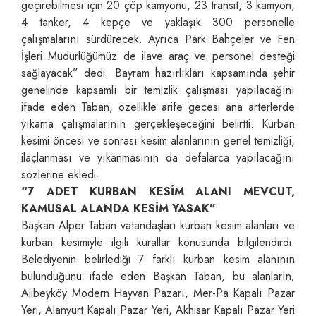
geçirebilmesi için 20 çöp kamyonu, 23 transit, 3 kamyon,
4 tanker, 4 kepçe ve yaklaşık 300 personelle
çalışmalarını sürdürecek. Ayrıca Park Bahçeler ve Fen
İşleri Müdürlüğümüz de ilave araç ve personel desteği
sağlayacak” dedi. Bayram hazırlıkları kapsamında şehir
genelinde kapsamlı bir temizlik çalışması yapılacağını
ifade eden Taban, özellikle arife gecesi ana arterlerde
yıkama çalışmalarının gerçekleşeceğini belirtti. Kurban
kesimi öncesi ve sonrası kesim alanlarının genel temizliği,
ilaçlanması ve yıkanmasının da defalarca yapılacağını
sözlerine ekledi.
“7 ADET KURBAN KESİM ALANI MEVCUT,
KAMUSAL ALANDA KESİM YASAK”
Başkan Alper Taban vatandaşları kurban kesim alanları ve
kurban kesimiyle ilgili kurallar konusunda bilgilendirdi.
Belediyenin belirlediği 7 farklı kurban kesim alanının
bulunduğunu ifade eden Başkan Taban, bu alanların;
Alibeyköy Modern Hayvan Pazarı, Mer-Pa Kapalı Pazar
Yeri, Alanyurt Kapalı Pazar Yeri, Akhisar Kapalı Pazar Yeri