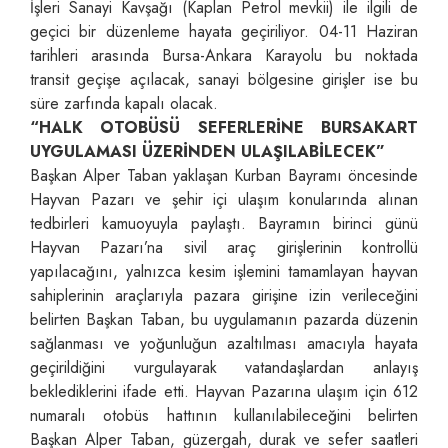
İşleri Sanayi Kavşağı (Kaplan Petrol mevkii) ile ilgili de
geçici bir düzenleme hayata geçiriliyor. 04-11 Haziran
tarihleri arasında Bursa-Ankara Karayolu bu noktada
transit geçişe açılacak, sanayi bölgesine girişler ise bu
süre zarfında kapalı olacak.
“HALK OTOBÜSÜ SEFERLERİNE BURSAKART
UYGULAMASI ÜZERİNDEN ULAŞILABİLECEK”
Başkan Alper Taban yaklaşan Kurban Bayramı öncesinde
Hayvan Pazarı ve şehir içi ulaşım konularında alınan
tedbirleri kamuoyuyla paylaştı. Bayramın birinci günü
Hayvan Pazarı’na sivil araç girişlerinin kontrollü
yapılacağını, yalnızca kesim işlemini tamamlayan hayvan
sahiplerinin araçlarıyla pazara girişine izin verileceğini
belirten Başkan Taban, bu uygulamanın pazarda düzenin
sağlanması ve yoğunluğun azaltılması amacıyla hayata
geçirildiğini vurgulayarak vatandaşlardan anlayış
beklediklerini ifade etti. Hayvan Pazarına ulaşım için 612
numaralı otobüs hattının kullanılabileceğini belirten
Başkan Alper Taban, güzergah, durak ve sefer saatleri