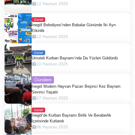
12 Haziran 2025
Genel
İnegöl Belediyesi’nden Babalar Gününde İki Ayrı
Etkinlik
12 Haziran 2025
Genel
Umuteli Kurban Bayramı’nda Da Yüzleri Güldürdü
10 Haziran 2025
Gündem
İnegöl Modern Hayvan Pazarı Beşinci Kez Bayram
Sevinci Yaşattı
07 Haziran 2025
Genel
İnegöl’de Kurban Bayramı Birlik Ve Beraberlik
İçerisinde Kutlandı
06 Haziran 2025