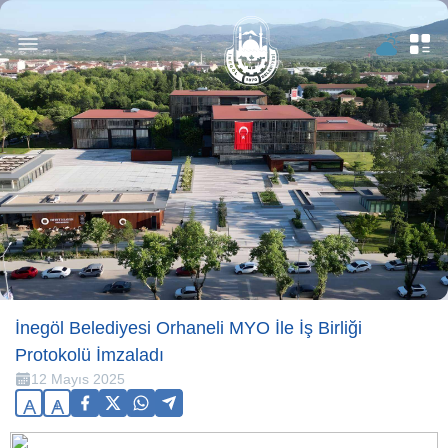
İnegöl Belediyesi Orhaneli MYO İle İş Birliği
Protokolü İmzaladı
12 Mayıs 2025
A
A