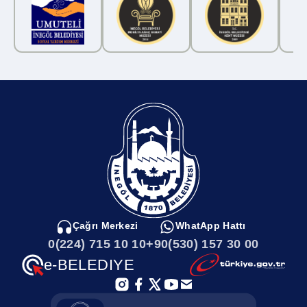
için de söz veren Taban, “Bugün Yeni Mahallede kıymetli
evlatlarımızla beraberiz. Mahalleden Ali kardeşimiz ile arkadaşlar
bir video ile bizlere çağrıda bulundular. Dediler ki bizim top
oynadığımız arazide inşaat yapılıyor. Bizler de burada artık top
oynayamıyoruz. Biz de o videoya istinaden geldik bugün.
Camimizin avlusunda gençlerle buluştuk. Beraberinde Ertuğrulgazi
Okulunun yanında boşta bir arsa olduğunu söylemişlerdi. Bu arsa
üzerinde top oynayabiliriz dediler. Biz de inşallah orayı ilk fırsatta
düzenleyerek sizler için kullandıralım istiyoruz. Projelendirene
kadar da alanı şuanda oynanacak şekilde bir toparlarız toprak
zeminde güvenli şekilde oynayabilirsiniz” şeklinde konuştu.
Çağrı Merkezi
WhatApp Hattı
0(224) 715 10 10
+90(530) 157 30 00
e-BELEDIYE