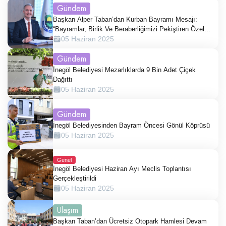
Gündem
Başkan Alper Taban’dan Kurban Bayramı Mesajı:
“Bayramlar, Birlik Ve Beraberliğimizi Pekiştiren Özel
Günlerdir.”
05 Haziran 2025
Gündem
İnegöl Belediyesi Mezarlıklarda 9 Bin Adet Çiçek
Dağıttı
05 Haziran 2025
Gündem
İnegöl Belediyesinden Bayram Öncesi Gönül Köprüsü
05 Haziran 2025
Genel
İnegöl Belediyesi Haziran Ayı Meclis Toplantısı
Gerçekleştirildi
05 Haziran 2025
Ulaşım
Başkan Taban’dan Ücretsiz Otopark Hamlesi Devam