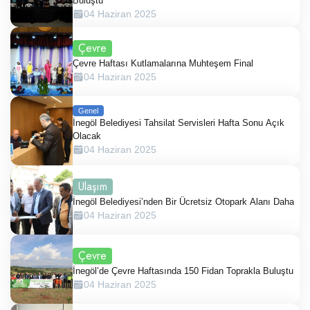
Buluştu
04 Haziran 2025
Çevre
Çevre Haftası Kutlamalarına Muhteşem Final
04 Haziran 2025
Genel
İnegöl Belediyesi Tahsilat Servisleri Hafta Sonu Açık
Olacak
04 Haziran 2025
Ulaşım
İnegöl Belediyesi’nden Bir Ücretsiz Otopark Alanı Daha
04 Haziran 2025
Çevre
İnegöl’de Çevre Haftasında 150 Fidan Toprakla Buluştu
04 Haziran 2025