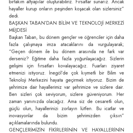
birtakım altyapılar oluşturabiliriz. Fırsatlar sunarız. Ancak
hayaller kurup onların peşinden koşacak olan sizlersiniz”
dedi.
BAŞKAN TABAN’DAN BİLİM VE TEKNOLOJİ MERKEZİ
MÜJDESİ
Başkan Taban, bu dönem gençler ve öğrenciler için daha
fazla çalışmaya imza atacaklarını da vurgulayarak;
“Geçen dönem ile bu dönem arasında ne fark var
derseniz? Eğitime daha fazla yoğunlaşacağız. Sizlerin
gelişimi için fırsatları kovalayacağız. Fuarları ziyaret
etmenizi istiyoruz. İnegöl’de çok kıymetli bir Bilim ve
Teknoloji Merkezini hayata geçirmek istiyoruz. Bizim de
şehrimize dair hayallerimiz var şehrimize ve sizlere dair.
Ben sizleri çok seviyorum, sizlere güveniyorum. Her
zaman yanınızda olacağız. Ama siz de cesaretli olun,
güçlü olun, hayallerinizi zorlayın lütfen. Bu icatlar ve
inovasyonlar da bizim şehrimizden çıksın”
açıklamalarında bulundu.
GENÇLERİMİZİN FİKİRLERİNİN VE HAYALLERİNİN