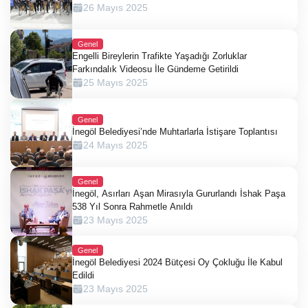
26 Mayıs 2025
Genel
Engelli Bireylerin Trafikte Yaşadığı Zorluklar
Farkındalık Videosu İle Gündeme Getirildi
25 Mayıs 2025
Genel
İnegöl Belediyesi’nde Muhtarlarla İstişare Toplantısı
24 Mayıs 2025
Genel
İnegöl, Asırları Aşan Mirasıyla Gururlandı İshak Paşa
538 Yıl Sonra Rahmetle Anıldı
23 Mayıs 2025
Genel
İnegöl Belediyesi 2024 Bütçesi Oy Çokluğu İle Kabul
Edildi
23 Mayıs 2025