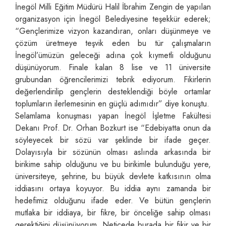
İnegöl Milli Eğitim Müdürü Halil İbrahim Zengin de yapılan
organizasyon için İnegöl Belediyesine teşekkür ederek;
“Gençlerimize vizyon kazandıran, onları düşünmeye ve
çözüm üretmeye teşvik eden bu tür çalışmaların
İnegöl’ümüzün geleceği adına çok kıymetli olduğunu
düşünüyorum. Finale kalan 8 lise ve 11 üniversite
grubundan öğrencilerimizi tebrik ediyorum. Fikirlerin
değerlendirilip gençlerin desteklendiği böyle ortamlar
toplumların ilerlemesinin en güçlü adımıdır” diye konuştu.
Selamlama konuşması yapan İnegöl İşletme Fakültesi
Dekanı Prof. Dr. Orhan Bozkurt ise “Edebiyatta onun da
söyleyecek bir sözü var şeklinde bir ifade geçer.
Dolayısıyla bir sözünün olması aslında arkasında bir
birikime sahip olduğunu ve bu birikimle bulunduğu yere,
üniversiteye, şehrine, bu büyük devlete katkısının olma
iddiasını ortaya koyuyor. Bu iddia aynı zamanda bir
hedefimiz olduğunu ifade eder. Ve bütün gençlerin
mutlaka bir iddiaya, bir fikre, bir önceliğe sahip olması
gerektiğini düşünüyorum. Neticede burada bir fikir ve bir