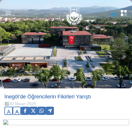
İnegöl’de Öğrencilerin Fikirleri Yarıştı
30 Nisan 2025
A
A