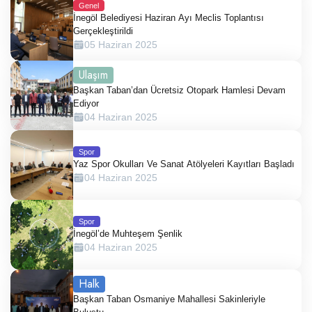
Genel
İnegöl Belediyesi Haziran Ayı Meclis Toplantısı
Gerçekleştirildi
05 Haziran 2025
Ulaşım
Başkan Taban’dan Ücretsiz Otopark Hamlesi Devam
Ediyor
04 Haziran 2025
Spor
Yaz Spor Okulları Ve Sanat Atölyeleri Kayıtları Başladı
04 Haziran 2025
Spor
İnegöl’de Muhteşem Şenlik
04 Haziran 2025
Halk
Başkan Taban Osmaniye Mahallesi Sakinleriyle