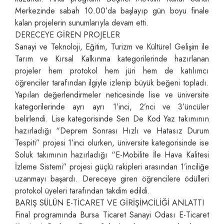
Merkezinde sabah 10.00’da başlayıp gün boyu finale
kalan projelerin sunumlarıyla devam etti.
DERECEYE GİREN PROJELER
Sanayi ve Teknoloji, Eğitim, Turizm ve Kültürel Gelişim ile
Tarım ve Kırsal Kalkınma kategorilerinde hazırlanan
projeler hem protokol hem jüri hem de katılımcı
öğrenciler tarafından ilgiyle izlenip büyük beğeni topladı.
Yapılan değerlendirmeler neticesinde lise ve üniversite
kategorilerinde ayrı ayrı 1’inci, 2’nci ve 3’üncüler
belirlendi. Lise kategorisinde Sen De Kod Yaz takımının
hazırladığı “Deprem Sonrası Hızlı ve Hatasız Durum
Tespiti” projesi 1’inci olurken, üniversite kategorisinde ise
Soluk takımının hazırladığı “E-Mobilite İle Hava Kalitesi
İzleme Sistemi” projesi güçlü rakipleri arasından 1’inciliğe
uzanmayı başardı. Dereceye giren öğrencilere ödülleri
protokol üyeleri tarafından takdim edildi.
BARIŞ SÜLÜN E-TİCARET VE GİRİŞİMCİLİĞİ ANLATTI
Final programında Bursa Ticaret Sanayi Odası E-Ticaret