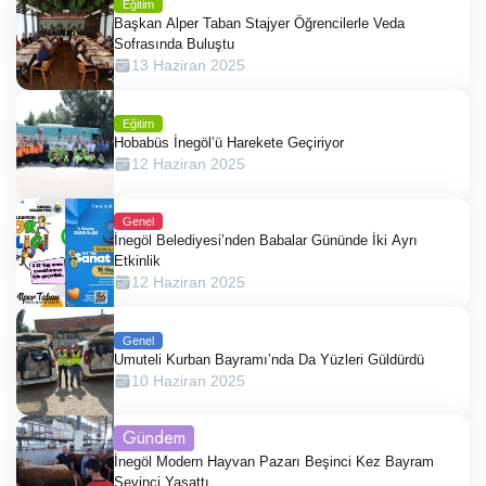
Eğitim
Başkan Alper Taban Stajyer Öğrencilerle Veda
Sofrasında Buluştu
13 Haziran 2025
Eğitim
Hobabüs İnegöl’ü Harekete Geçiriyor
12 Haziran 2025
Genel
İnegöl Belediyesi’nden Babalar Gününde İki Ayrı
Etkinlik
12 Haziran 2025
Genel
Umuteli Kurban Bayramı’nda Da Yüzleri Güldürdü
10 Haziran 2025
Gündem
İnegöl Modern Hayvan Pazarı Beşinci Kez Bayram
Sevinci Yaşattı