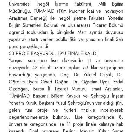
Üniversitesi İnegöl İşletme Fakültesi, Milli Eğitim
Müdürlüğü, TÜMMİAD (Tüm Mucitler İcat ve İnovasyon
Araştırma Derneği) ile İnegöl İşletme Fakültesi Yönetim
Bilişim Sistemleri Bölümü ve Uluslararası Ticaret Bölümü
öğrenci toplulukları iş birliğinde Mart ayında duyurusu
yapılarak startı verilen ödüllü fikir yarışmasının finali Salı
günü gerçekleştirildi.
53 PROJE BAŞVURDU, 19’U FİNALE KALDI
Yarışma süresince lise düzeyinde 11 ve üniversite
düzeyinde 42 olmak üzere toplam 53 fikir ve projenin
başvurduğu yarışmada; Doç. Dr. Yüksel Okşak, Dr.
Öğretim Üyesi Cihad Doğan, Dr. Öğretim Üyesi Erdal
Özdoğan, Bursa İl Ticaret Müdürü İsmail Arslanlar,
TÜMMİAD Başkanı Bülent Kavaklı ve Şehitoğlu İnşaat
Yönetim Kurulu Başkanı Yusuf Şehitoğlu’nun yer aldığı jüri,
gelen tüm proje ve fikirleri titizlikle inceleyerek
değerlendirmelerde bulundu. Lise kategorisinde 8,
üniversite kategorisinde ise 11 proje finale kalmaya hak
kazandı. Final programı Beşinci Mevsim Kültür Sanat