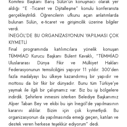
Komitesi Başkanı Barış Sülün’ün konuşmacı olarak yer
aldığı “E -Ticaret ve Dijitalleşme” konulu konferansta
gerçekleştirildi. Öğrencilerin ufkunu açan anlatımlarda
bulunan Sülün, e-ticaret ve girişimcilik üzerine bilgiler
verdi.
İNEGÖL’DE BU ORGANİZASYONUN YAPILMASI ÇOK
KIYMETLİ
Final programında katılımcılara yönelik konuşan
TÜMMİAD Kurucu Başkanı Bülent Kavaklı, “TÜMMİAD
Uluslararası Dünya Fikir ve Mülkiyet Hakları
Federasyonunun temsilciliğini yapıyor 11 yıldır. 300’den
fazla madalyayı bu ülkeye kazandırmış bir yapıdır ve
mottosu da bir fikir bir dünyadır. Bunu tüm Türkiye’ye
yaymak ile ilgili bir çalışmamız var. Biz bu işi bölgelere
indirdik. Şehirlere inmesini isterken Belediye Başkanımız
Alper Taban Bey ve ekibi bu işin İnegöl’de yapılmasının
kararını aldılar. Bizim için çok kıymetliydi. Bu
organizasyonun da yapılmasında emeği geçen, katılan ve
destek veren herkese teşekkür ediyorum” dedi.