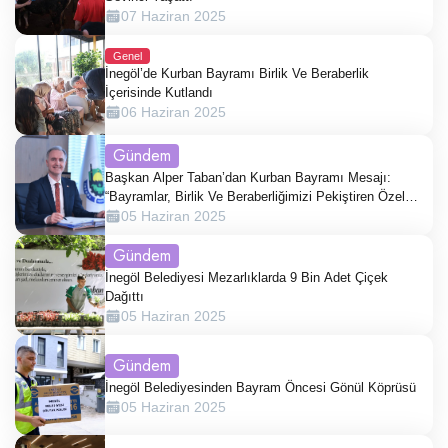
07 Haziran 2025
Genel
İnegöl’de Kurban Bayramı Birlik Ve Beraberlik
İçerisinde Kutlandı
06 Haziran 2025
Gündem
Başkan Alper Taban’dan Kurban Bayramı Mesajı:
“Bayramlar, Birlik Ve Beraberliğimizi Pekiştiren Özel
Günlerdir.”
05 Haziran 2025
Gündem
İnegöl Belediyesi Mezarlıklarda 9 Bin Adet Çiçek
Dağıttı
05 Haziran 2025
Gündem
İnegöl Belediyesinden Bayram Öncesi Gönül Köprüsü
05 Haziran 2025