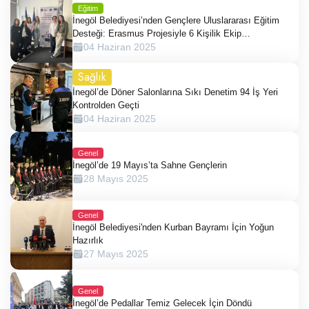
Eğitim
İnegöl Belediyesi’nden Gençlere Uluslararası Eğitim
Desteği: Erasmus Projesiyle 6 Kişilik Ekip
Romanya’da
04 Haziran 2025
Sağlık
İnegöl’de Döner Salonlarına Sıkı Denetim 94 İş Yeri
Kontrolden Geçti
04 Haziran 2025
Genel
İnegöl’de 19 Mayıs’ta Sahne Gençlerin
28 Mayıs 2025
Genel
İnegöl Belediyesi'nden Kurban Bayramı İçin Yoğun
Hazırlık
27 Mayıs 2025
Genel
İnegöl’de Pedallar Temiz Gelecek İçin Döndü