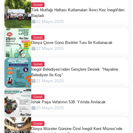
Genel
Türk Mutfağı Haftası Kutlamaları İkinci Kez İnegöl'den
Başladı
22 Mayıs 2025
Genel
Dünya Çevre Günü Bisiklet Turu İle Kutlanacak
22 Mayıs 2025
Genel
İnegöl Belediyesi’nden Gençlere Destek: “Hayaline
Belediyen İle Koş”
21 Mayıs 2025
Genel
İshak Paşa Vefatının 538. Yılında Anılacak
20 Mayıs 2025
Genel
Dünya Müzeler Gününe Özel İnegöl Kent Müzesi’nde