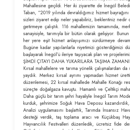
Mahallesine geçildi. Her iki ziyarette de İnegöl Belediy
Taban, “2019 yılında devraldığımız hizmet bayrağını 
sizleri ziyaret edip neler yapabiliriz, beklentiniz ned
getirmeye çalıştık. 116 mahallemizin tamamında, merk
sanayisiyle, tarımıyla bir bütün olarak gelişiyor. Bunu
her yere eşit hizmet anlayışımızı sürdürmeye devam
Bugüne kadar yapılanlarla niyetimizi gösterdiğimizi 
başlayarak İnegöl’ü ileriye taşıyacak plan ve projelerim
ŞİMDİ ÇITAYI DAHA YUKARILARA TAŞIMA ZAMANI
Kırsal mahallelere ve tarıma yönelik çalışmalardan da
yaydık. Merkez kırsal ayrımı yapmadan hizmet üret
düzenlemesi, 22 kırsal mahallede Mahalle Konağı rest
süreçte doğalgaza kavuştu. Hamamlı ve Çeltikçi mahalle
Daha güçlü bir tarım şehri hayaliyle İnegöl Tarım Model
kurduk, şehrimize Soğuk Hava Deposu kazandırdık, 
Analizi uygulamasını başlattık, Tarımda İnsansız Hava 
desteği verdik, taş toplama aracı ve Küçükbaş Hay
Hayvancılık Festivalleri düzenledik, ücretsiz fide 