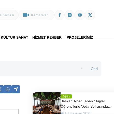
 Kalitesi
Kameralar
KÜLTÜR SANAT
HİZMET REHBERİ
PROJELERİMİZ
Geri
>
Eğitim
Başkan Alper Taban Stajyer
Öğrencilerle Veda Sofrasında
Buluştu
13 Haziran 2025