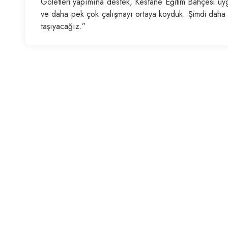
Göletleri yapımına destek, Kestane Eğitim Bahçesi uygul
ve daha pek çok çalışmayı ortaya koyduk. Şimdi daha iy
taşıyacağız.”