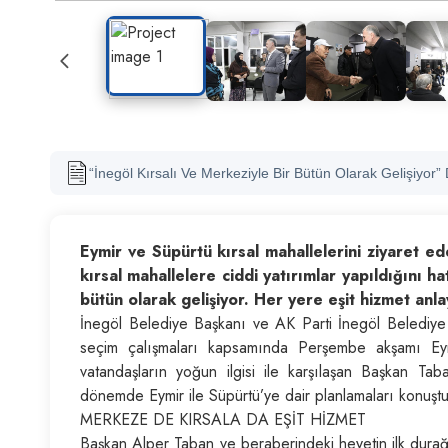
“İnegöl Kırsalı Ve Merkeziyle Bir Bütün Olarak Gelişiyor”
Eymir ve Süpürtü kırsal mahallelerini ziyaret e
kırsal mahallelere ciddi yatırımlar yapıldığını hat
bütün olarak gelişiyor. Her yere eşit hizmet an
İnegöl Belediye Başkanı ve AK Parti İnegöl Belediye B
seçim çalışmaları kapsamında Perşembe akşamı Eymi
vatandaşların yoğun ilgisi ile karşılaşan Başkan Ta
dönemde Eymir ile Süpürtü’ye dair planlamaları konuştu
MERKEZE DE KIRSALA DA EŞİT HİZMET
Başkan Alper Taban ve beraberindeki heyetin ilk durağ