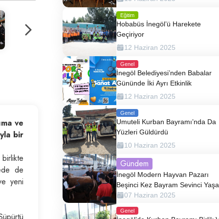
Eğitim
Hobabüs İnegöl’ü Harekete
Geçiriyor
12 Haziran 2025
Genel
İnegöl Belediyesi’nden Babalar
Gününde İki Ayrı Etkinlik
12 Haziran 2025
Genel
rıma ve
Umuteli Kurban Bayramı’nda Da
Yüzleri Güldürdü
yla bir
10 Haziran 2025
irlikte
Gündem
lede de
İnegöl Modern Hayvan Pazarı
ve yeni
Beşinci Kez Bayram Sevinci Yaşat
07 Haziran 2025
Genel
Süpürtü