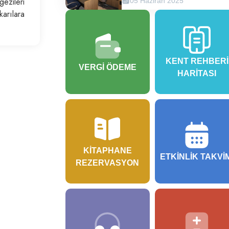
gezileri
05 Haziran 2025
karılara
KENT REHBERI
VERGI ÖDEME
HARITASI
KITAPHANE
ETKINLIK TAKVI
REZERVASYON