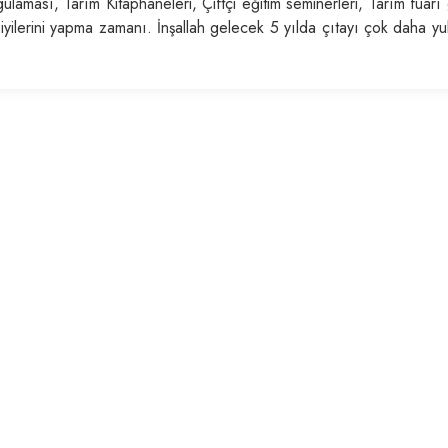
aması, Tarım Kitaphaneleri, Çiftçi eğitim seminerleri, Tarım fuarı 
ilerini yapma zamanı. İnşallah gelecek 5 yılda çıtayı çok daha yu