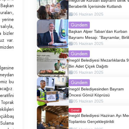
İnegöl’de Kurban Bayramı Birlik 
n Başkan
Beraberlik İçerisinde Kutlandı
raları,
06 Haziran 2025
i yerine
Gündem
alıyla,
Başkan Alper Taban’dan Kurban
a bizler
Bayramı Mesajı: “Bayramlar, Birli
uz var.
Ve Beraberliğimizi Pekiştiren Öze
05 Haziran 2025
imizden
Günlerdir.”
Gündem
İnegöl Belediyesi Mezarlıklarda 9
Bin Adet Çiçek Dağıttı
lgesine
05 Haziran 2025
 meydan
emiz bu
Gündem
racağız.
İnegöl Belediyesinden Bayram
ratifini
Öncesi Gönül Köprüsü
05 Haziran 2025
 Toprak
ilişleri
Genel
üçükbaş
İnegöl Belediyesi Haziran Ayı Mec
Toplantısı Gerçekleştirildi
 Sulama