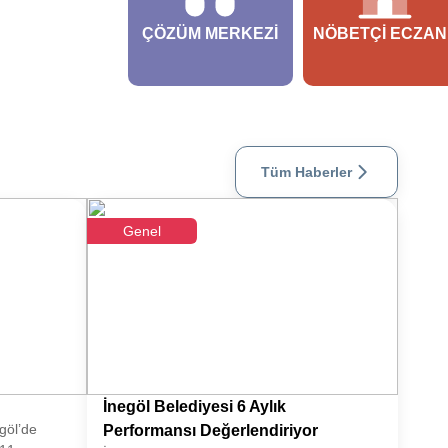
ÇÖZÜM MERKEZI
NÖBETÇI ECZAN
Tüm Haberler
Genel
İnegöl Belediyesi 6 Aylık
göl’de
Performansı Değerlendiriyor