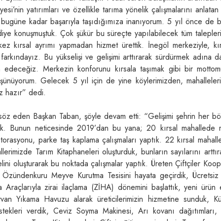
esi’nin yatırımları ve özellikle tarıma yönelik çalışmalarını anlata
bugüne kadar başarıyla taşıdığımıza inanıyorum. 5 yıl önce de bu
ir diye konuşmuştuk. Çok şükür bu süreçte yapılabilecek tüm talepler
ez kırsal ayrımı yapmadan hizmet ürettik. İnegöl merkeziyle, kırs
n farkındayız. Bu yükselişi ve gelişimi arttırarak sürdürmek adına d
 edeceğiz. Merkezin konforunu kırsala taşımak gibi bir mottom
düşünüyorum. Gelecek 5 yıl için de yine köylerimizden, mahalleler
iz hazır” dedi.
 söz eden Başkan Taban, şöyle devam etti: “Gelişimi şehrin her bö
tik. Bunun neticesinde 2019’dan bu yana; 20 kırsal mahallede
orasyonu, parke taş kaplama çalışmaları yaptık. 22 kırsal mahall
rimizde Tarım Kitaphaneleri oluşturduk, bunların sayılarını arttı
ini oluşturarak bu noktada çalışmalar yaptık. Üreten Çiftçiler Koope
Özündenkuru Meyve Kurutma Tesisini hayata geçirdik, Ücretsiz
Araçlarıyla zirai ilaçlama (ZİHA) dönemini başlattık, yeni ürün ek
van Yıkama Havuzu alarak üreticilerimizin hizmetine sunduk, K
destekleri verdik, Ceviz Soyma Makinesi, Arı kovanı dağıtımları,