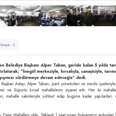
 Dosya - 1
den Belediye Başkanı Alper Taban, geride kalan 5 yılda ta
ırlatarak; “İnegöl merkeziyle, kırsalıyla, sanayisiyle, tarımı
layışımızı sürdürmeye devam edeceğiz” dedi.
aşkan Adayı Alper Taban, parti yöneticileri ve meclis üyeleriyle b
r ve Süpürtü kırsal mahallelerini ziyaret etti. Her iki mahal
ban, mahalle sakinleriyle sohbet edip bugüne kadar yapılanları 
.
ı Eymir Mahallesi oldu. Yaklaşık 1 saat süren buluşmanın ardından 