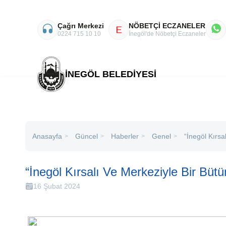
Çağrı Merkezi
NÖBETÇİ ECZANELER
E
0224 715 10 10
İnegöl'de Nöbetçi Eczaneler
İNEGÖL BELEDİYESİ
Anasayfa
Haberler
Genel
“İnegöl Kırsa
Güncel
>
>
>
>
“İnegöl Kırsalı Ve Merkeziyle Bir Bütü
16 Şubat 2024