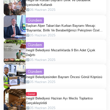
İnegöl’de Kurban Bayramı Birlik Ve Beraberlik
İçerisinde Kutlandı
06 Haziran 2025
Gündem
Başkan Alper Taban’dan Kurban Bayramı Mesajı:
“Bayramlar, Birlik Ve Beraberliğimizi Pekiştiren Özel
Günlerdir.”
05 Haziran 2025
Gündem
İnegöl Belediyesi Mezarlıklarda 9 Bin Adet Çiçek
Dağıttı
05 Haziran 2025
Gündem
İnegöl Belediyesinden Bayram Öncesi Gönül Köprüsü
05 Haziran 2025
Genel
İnegöl Belediyesi Haziran Ayı Meclis Toplantısı
Gerçekleştirildi
05 Haziran 2025