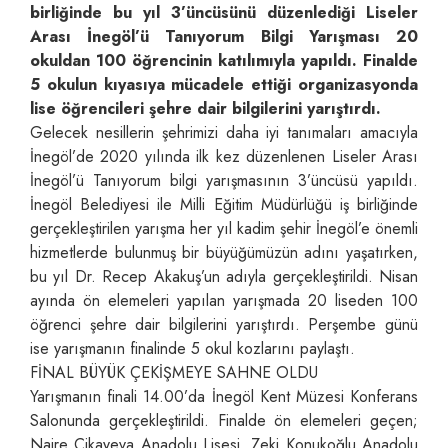
birliğinde bu yıl 3’üncüsünü düzenlediği Liseler
Arası İnegöl’ü Tanıyorum Bilgi Yarışması 20
okuldan 100 öğrencinin katılımıyla yapıldı. Finalde
5 okulun kıyasıya mücadele ettiği organizasyonda
lise öğrencileri şehre dair bilgilerini yarıştırdı.
Gelecek nesillerin şehrimizi daha iyi tanımaları amacıyla
İnegöl’de 2020 yılında ilk kez düzenlenen Liseler Arası
İnegöl’ü Tanıyorum bilgi yarışmasının 3’üncüsü yapıldı.
İnegöl Belediyesi ile Milli Eğitim Müdürlüğü iş birliğinde
gerçekleştirilen yarışma her yıl kadim şehir İnegöl’e önemli
hizmetlerde bulunmuş bir büyüğümüzün adını yaşatırken,
bu yıl Dr. Recep Akakuş’un adıyla gerçekleştirildi. Nisan
ayında ön elemeleri yapılan yarışmada 20 liseden 100
öğrenci şehre dair bilgilerini yarıştırdı. Perşembe günü
ise yarışmanın finalinde 5 okul kozlarını paylaştı.
FİNAL BÜYÜK ÇEKİŞMEYE SAHNE OLDU
Yarışmanın finali 14.00’da İnegöl Kent Müzesi Konferans
Salonunda gerçekleştirildi. Finalde ön elemeleri geçen;
Naire Çikayeva Anadolu Lisesi, Zeki Konukoğlu Anadolu