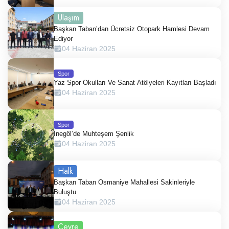
Ulaşım
Başkan Taban’dan Ücretsiz Otopark Hamlesi Devam
Ediyor
04 Haziran 2025
Spor
Yaz Spor Okulları Ve Sanat Atölyeleri Kayıtları Başladı
04 Haziran 2025
Spor
İnegöl’de Muhteşem Şenlik
04 Haziran 2025
Halk
Başkan Taban Osmaniye Mahallesi Sakinleriyle
Buluştu
04 Haziran 2025
Çevre