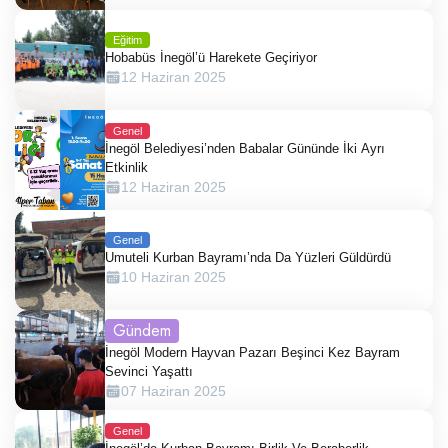
Eğitim
Hobabüs İnegöl’ü Harekete Geçiriyor
12 Haziran 2025
Genel
İnegöl Belediyesi’nden Babalar Gününde İki Ayrı
Etkinlik
12 Haziran 2025
Genel
Umuteli Kurban Bayramı’nda Da Yüzleri Güldürdü
10 Haziran 2025
Gündem
İnegöl Modern Hayvan Pazarı Beşinci Kez Bayram
Sevinci Yaşattı
07 Haziran 2025
Genel