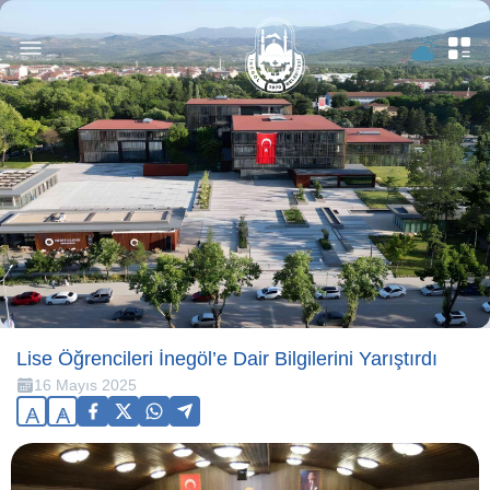
Lise Öğrencileri İnegöl’e Dair Bilgilerini Yarıştırdı
16 Mayıs 2025
A
A