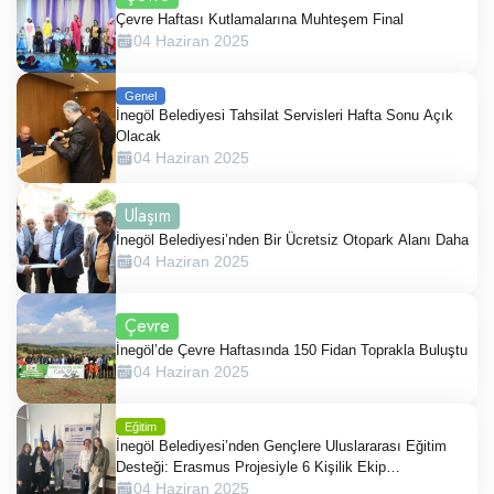
Çevre Haftası Kutlamalarına Muhteşem Final
04 Haziran 2025
Genel
İnegöl Belediyesi Tahsilat Servisleri Hafta Sonu Açık
Olacak
04 Haziran 2025
Ulaşım
İnegöl Belediyesi’nden Bir Ücretsiz Otopark Alanı Daha
04 Haziran 2025
Çevre
İnegöl’de Çevre Haftasında 150 Fidan Toprakla Buluştu
04 Haziran 2025
Eğitim
İnegöl Belediyesi’nden Gençlere Uluslararası Eğitim
Desteği: Erasmus Projesiyle 6 Kişilik Ekip
Romanya’da
04 Haziran 2025