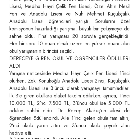
Lisesi, Mediha Hayri Çelik Fen Lisesi, Özel Altın Nesil
Fen ve Anadolu Lisesi ve Nuh Mehmet Küçükçalık
Anadolu Lisesi öğrencileri yarıştı. Sorularını özel
komisyonun hazırladığı yarışma, büyük bir çekişmeye de
sahne oldu. Final yarışması 20 soruyla gerçekleştirildi.
Her bir soru 10 puan olmak üzere en yüksek puanı alan
okul yarışmanın birincisi seçildi.
DERECEYE GİREN OKUL VE ÖĞRENCİLER ÖDÜLLERİ
ALDI
Yarışma neticesinde Mediha Hayri Çelik Fen Lisesi 1’inci
olurken, Zeki Konukoğlu Anadolu Lisesi 2’nci, Küçükçalık
Anadolu Lisesi ise 3’üncü olarak yarışmayı tamamladılar.
İlk 3’e giren okullara plaket takdim edilirken, ayrıca; 1’inci
10.000 TL, 2’nci 7.500 TL, 3’üncü okul ise 5.000 TL
ödülün sahibi oldu. Dr. Recep Akakuş’un ailesi de
öğrencileri ödüllendirdi. Aile 1’inci gelen okula tam altın,
2’nci okula yarım altın ve 3’üncü okula çeyrek altın
hediye etti.