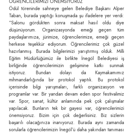
ÖĞRENCİLERİMİZİ ÖNEMSİYORUZ
Ödül töreninde sahneye gelen Belediye Başkanı Alper
Taban, burada yaptığı konuşmada şu ifadelere yer verdi:
“Salonu gördükten sonra maksat hasıl oldu diye
düşünüyorum. Organizasyonda emeği geçen tüm
paydaşlarımıza, jürimize, öğrencilerimize, emeği geçen
herkese teşekkür ediyorum. Öğrencilerimiz çok güzel
hazırlanmış. Burada bilgilerimizi yarıştırmış olduk. Milli
Eğitim Müdürlüğümüz ile birlikte İnegöl Belediyesi iş
birliğinde öğrencilerimizin gelişimine katkı sunmak
istiyoruz. Bundan dolayı da Kaymakamımız
mihmandarlığında bir protokol yaptık. Bu protokol
içerisinde bilgi yarışmaları, farklı organizasyon ve
programlar var. Bir yandan devam eden spor festivalimiz
var. Spor, sanat, kültür anlamında pek çok çalışmalar
yapılacak. Bunların tek bir gayesi var, öğrencilerimizi
önemsiyoruz. Bizim için çok değerlisiniz. Biz sizlerin
başarılı olacağınıza inanıyoruz. Burada aynı zamanda
sorularla öğrencilerimizin İnegöl’ü daha yakından tanıması