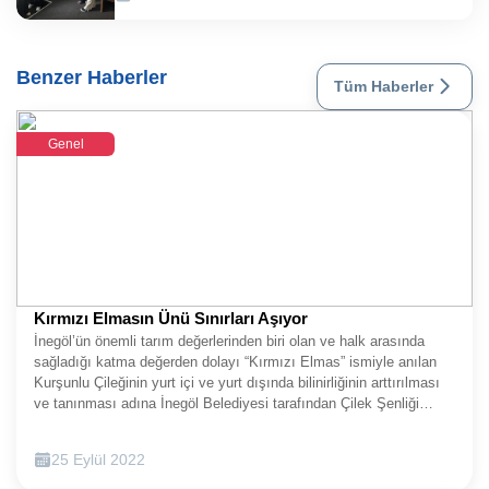
Benzer Haberler
Tüm Haberler
Genel
Kırmızı Elmasın Ünü Sınırları Aşıyor
İnegöl’ün önemli tarım değerlerinden biri olan ve halk arasında
sağladığı katma değerden dolayı “Kırmızı Elmas” ismiyle anılan
Kurşunlu Çileğinin yurt içi ve yurt dışında bilinirliğinin arttırılması
ve tanınması adına İnegöl Belediyesi tarafından Çilek Şenliği
düzenlendi. İnegöl’ün bereketli topraklarının nadide değerlerinden
biri olan Kurşunlu Çileğinin; aroması, uzun raf ömrü ve Kasım
25 Eylül 2022
ayına kadar süren hasadı ile öne çıktığı ifade edildi.Bereketli
topraklarıyla pek çok tarımsal değere sahip olan İnegöl’ün önemli