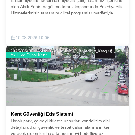
E-Belediyecilik, Mobil Belediyecilik çalışmalarımızı içerisine
alan Akıllı Şehir İnegöl mottomuz kapsamında Belediyecilik
Hizmetlerimizin tamamını dijital programlar marifetiyle
yürütmek adına planlamalarımızı sürdüreceğiz.
10.08.2026 10:06
Akıllı ve Dijital Kent
Kent Güvenliği Eds Sistemi
Hatalı park, çevreyi kirleten unsurlar, vandalizim gibi
detaylara dair güvenlik ve tespit çalışmalarına imkan
verecek sistemleri hayata geçirmeyi hedefliyoruz.