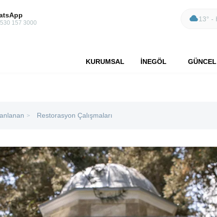
atsApp
13° - 
 530 157 3000
KURUMSAL
İNEGÖL
GÜNCEL
lanlanan
Restorasyon Çalışmaları
>