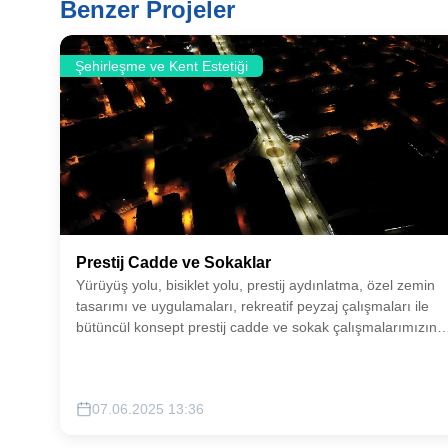
Benzer Projeler
Şehirleşme ve Kent Estetiği
Prestij Cadde ve Sokaklar
Yürüyüş yolu, bisiklet yolu, prestij aydınlatma, özel zemin
tasarımı ve uygulamaları, rekreatif peyzaj çalışmaları ile
bütüncül konsept prestij cadde ve sokak çalışmalarımızın
kapsamını genişletmeyi hedefliyoruz.
07.06.2025 13:36