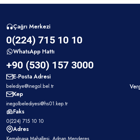
Çağrı Merkezi
0(224) 715 10 10
WhatsApp Hattı
+90 (530) 157 3000
E-Posta Adresi
belediye@inegol.bel.tr
Verg
Kep
inegolbelediyesi@hs01.kep.tr
Faks
0(224) 715 10 10
Adres
Kemalpaşa Mahallesi, Adnan Menderes