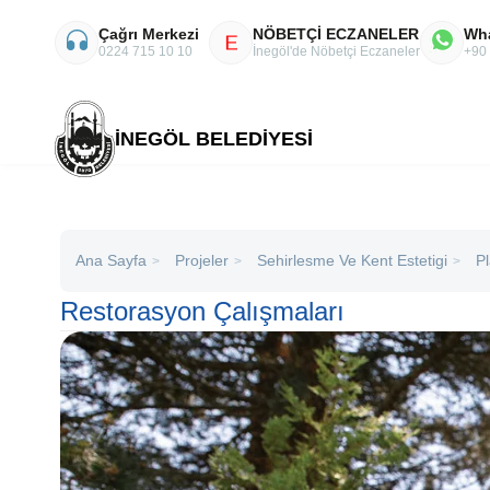
Çağrı Merkezi
NÖBETÇİ ECZANELER
Wh
E
0224 715 10 10
İnegöl'de Nöbetçi Eczaneler
+90
İNEGÖL BELEDİYESİ
Ana Sayfa
Projeler
Sehirlesme Ve Kent Estetigi
P
>
>
>
Restorasyon Çalışmaları