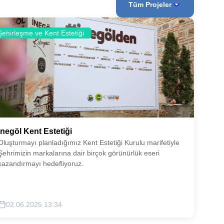
Tüm Projeler
Şehirleşme ve Kent Estetiği
İnegöl Kent Estetiği
Oluşturmayı planladığımız Kent Estetiği Kurulu marifetiyle
Şehrimizin markalarına dair birçok görünürlük eseri
kazandırmayı hedefliyoruz.
02.06.2025 13:34