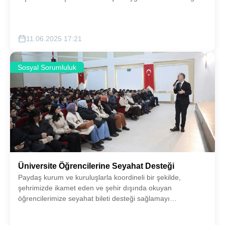
çeşitli birlikte yönetim çalışmaları gerçekleştirmeyi
hedefliyoruz.
11.06.2025 17:21
Sosyal Sorumluluk
Üniversite Öğrencilerine Seyahat Desteği
Paydaş kurum ve kuruluşlarla koordineli bir şekilde,
şehrimizde ikamet eden ve şehir dışında okuyan
öğrencilerimize seyahat bileti desteği sağlamayı
hedefliyoruz.