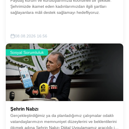
Paydaş kurum ve kuruluşlarımızla koordineli bir şekilde:
Şehrimizde ikamet eden kadınlarımızdan ilgili şartları
sağlayanlara mâli destek sağlamayı hedefliyoruz.
08.08.2026 16:56
Sosyal Sorumluluk
Şehrin Nabzı
Gerçekleştirdiğimiz ya da planladığımız çalışmalar odaklı
vatandaşlarımızın memnuniyet düzeylerini ve beklentilerini
ölçmek adına Şehrin Nabzı Dijital Uygulamamız aracılığı ile