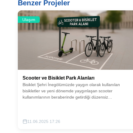
Benzer Projeler
Ulaşım
Scooter ve Bisiklet Park Alanları
Bisiklet Şehri İnegölümüzde yaygın olarak kullanılan
bisikletler ve yeni dönemde yaygınlaşan scooter
kullanımlarının beraberinde getirdiği düzensiz
parklanmanın önüne geçebilmek adına muhtelif alanlarda
park alanları oluşturmayı hedefliyoruz.
11.06.2025 17:26