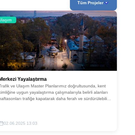
Tüm Projeler
Ulaşım
Merkezi Yayalaştırma
Trafik ve Ulaşım Master Planlarımız doğrultusunda, kent
kimliğine uygun yayalaştırma çalışmalarıyla belirli alanları
haftasonları trafiğe kapatarak daha ferah ve sürdürülebilir
yürüyüş alanları oluşturmayı hedefliyoruz.
02.06.2025 13:03