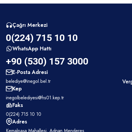
Çağrı Merkezi
0(224) 715 10 10
WhatsApp Hattı
+90 (530) 157 3000
E-Posta Adresi
belediye@inegol.bel.tr
Verg
Kep
inegolbelediyesi@hs01.kep.tr
Faks
0(224) 715 10 10
Adres
Kemalpaşa Mahallesi, Adnan Menderes