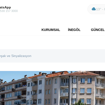
atsApp
13° - 
 530 157 3000
KURUMSAL
İNEGÖL
GÜNCEL
avşak ve Sinyalizasyon