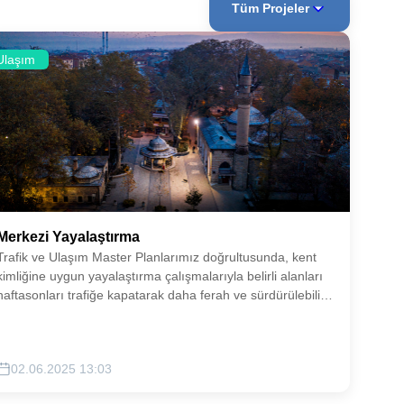
Tüm Projeler
Ulaşım
Merkezi Yayalaştırma
Trafik ve Ulaşım Master Planlarımız doğrultusunda, kent
kimliğine uygun yayalaştırma çalışmalarıyla belirli alanları
haftasonları trafiğe kapatarak daha ferah ve sürdürülebilir
yürüyüş alanları oluşturmayı hedefliyoruz.
02.06.2025 13:03