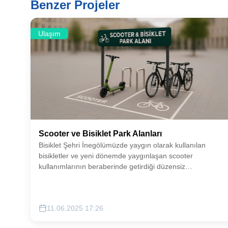
Benzer Projeler
Ulaşım
Scooter ve Bisiklet Park Alanları
Bisiklet Şehri İnegölümüzde yaygın olarak kullanılan
bisikletler ve yeni dönemde yaygınlaşan scooter
kullanımlarının beraberinde getirdiği düzensiz
parklanmanın önüne geçebilmek adına muhtelif alanlarda
park alanları oluşturmayı hedefliyoruz.
11.06.2025 17:26