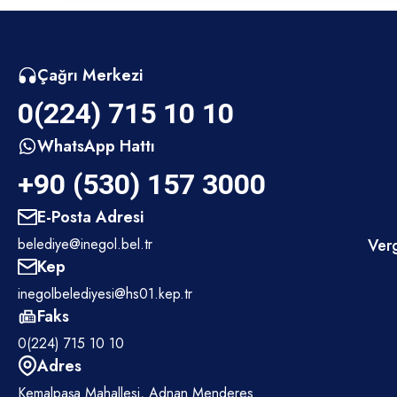
Çağrı Merkezi
0(224) 715 10 10
WhatsApp Hattı
+90 (530) 157 3000
E-Posta Adresi
belediye@inegol.bel.tr
Verg
Kep
inegolbelediyesi@hs01.kep.tr
Faks
0(224) 715 10 10
Adres
Kemalpaşa Mahallesi, Adnan Menderes