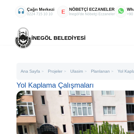
Çağrı Merkezi
NÖBETÇİ ECZANELER
Wh
E
0224 715 10 10
İnegöl'de Nöbetçi Eczaneler
+90
İNEGÖL BELEDİYESİ
Ana Sayfa
Projeler
Ulasim
Planlanan
Yol Kapl
>
>
>
>
Yol Kaplama Çalışmaları