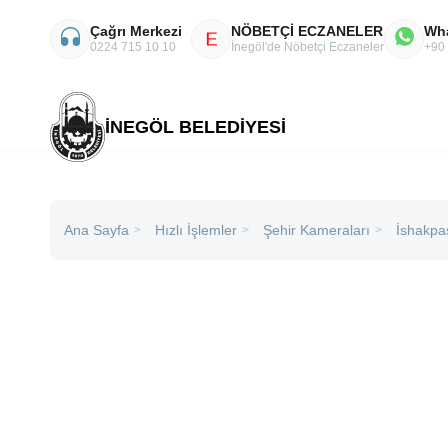
Çağrı Merkezi
NÖBETÇİ ECZANELER
Wh
E
0224 715 10 10
İnegöl'de Nöbetçi Eczaneler
+90
İNEGÖL BELEDİYESİ
Ana Sayfa
Şehir Kameraları
İshakpaş
Hızlı İşlemler
>
>
>