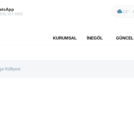
atsApp
13° - 
 530 157 3000
KURUMSAL
İNEGÖL
GÜNCEL
a Külliyesi