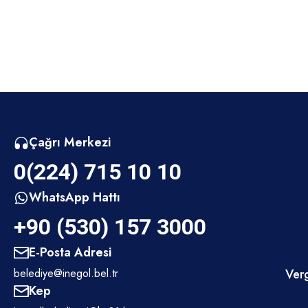
Çağrı Merkezi
0(224) 715 10 10
WhatsApp Hattı
+90 (530) 157 3000
E-Posta Adresi
belediye@inegol.bel.tr
Verg
Kep